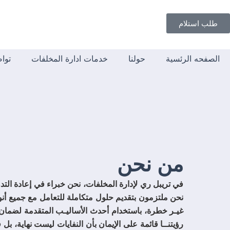
خطي
لى
طلب استلام
لمحتوى
الصفحه الرئسية
حولنا
خدمات ادارة المخلفات
توا
من نحن
في تريبل ري لإدارة المخلفات، نحن خبراء في إعادة التدو
نحن ملتزمون بتقديم حلول متكاملة للتعامل مع جميع أنو
غيـر خطرة، باستخدام أحدث الأساليـب المتقدمة لضمان أ
رؤيتنــا قائمة على الإيمان بأن النفايات ليست نهاية، ب