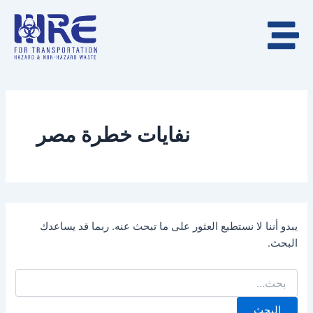
البحث
خطي
عن:
لى
لمحتوى
نفايات خطرة مصر
يبدو أننا لا نستطيع العثور على ما تبحث عنه. ربما قد يساعدك
البحث.